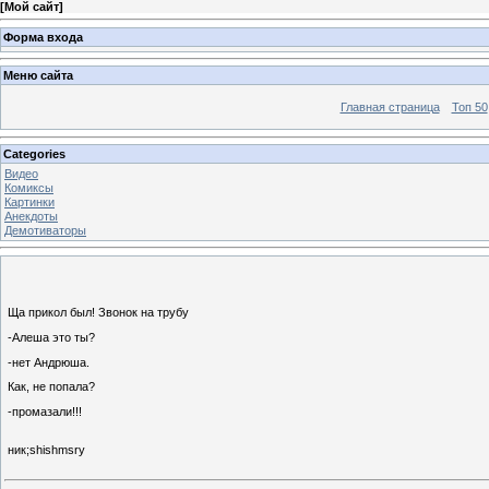
[
Мой сайт
]
Форма входа
Меню сайта
Главная страница
Топ 50
Categories
Видео
Комиксы
Картинки
Анекдоты
Демотиваторы
Ща прикол был! Звонок на трубу
-Алеша это ты?
-нет Андрюша.
Как, не попала?
-промазали!!!
ник;shishmsry