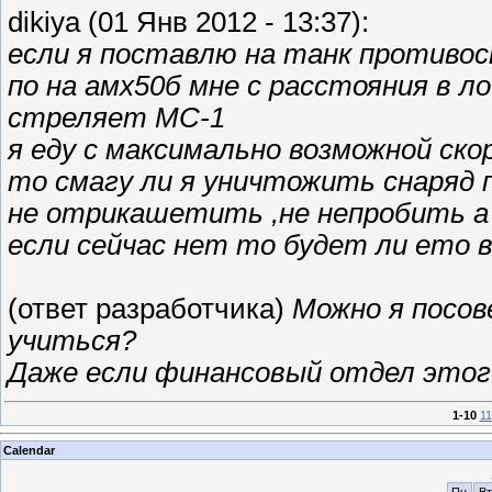
dikiya (01 Янв 2012 - 13:37):
если я поставлю на танк противос
по на амх50б мне с расстояния в л
стреляет МС-1
я еду с максимально возможной ск
то смагу ли я уничтожить снаряд 
не отрикашетить ,не непробить а
если сейчас нет то будет ли ето 
(ответ разработчика)
Можно я посов
учиться?
Даже если финансовый отдел этог
1-10
11
Calendar
Пн
Вт