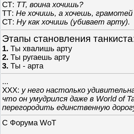
СТ:
ТТ, воина хочишь?
ТТ:
Не хочишь, а хочешь, грамотей
СТ:
Ну как хочишь (убивает арту).
Этапы становления танкиста
1.
Ты хвалишь арту
2.
Ты ругаешь арту
3.
Ты - арта
...
ХХХ:
у него настолько удивительн
что он умудрился даже в World of 
перегородить единственную дорогу
С Форума WoT