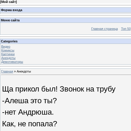
[
Мой сайт
]
Форма входа
Меню сайта
Главная страница
Топ 50
Categories
Видео
Комиксы
Картинки
Анекдоты
Демотиваторы
Главная
»
Анекдоты
Ща прикол был! Звонок на трубу
-Алеша это ты?
-нет Андрюша.
Как, не попала?