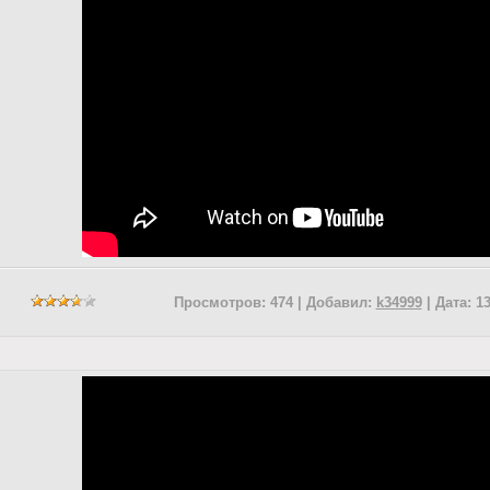
Просмотров: 474 | Добавил:
k34999
| Дата:
13