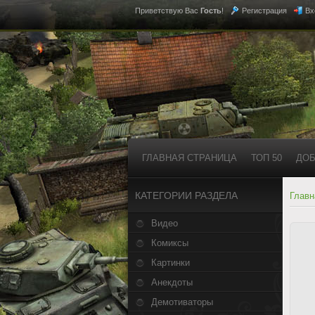
Приветствую Вас
Гость
!
Регистрация
Вх
ГЛАВНАЯ СТРАНИЦА
ТОП 50
ДОБ
КАТЕГОРИИ РАЗДЕЛА
Главн
Видео
Комиксы
Картинки
Анекдоты
Демотиваторы