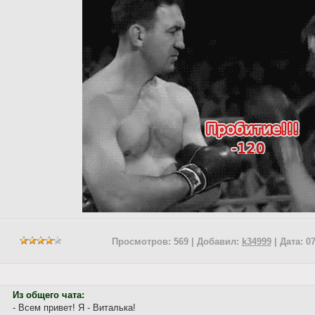
Просмотров: 569 | Добавил:
k34999
| Дата:
07
Из общего чата:
- Всем привет! Я - Виталька!