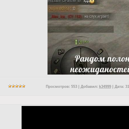
Просмотров: 553 | Добавил:
k34999
| Дата:
31