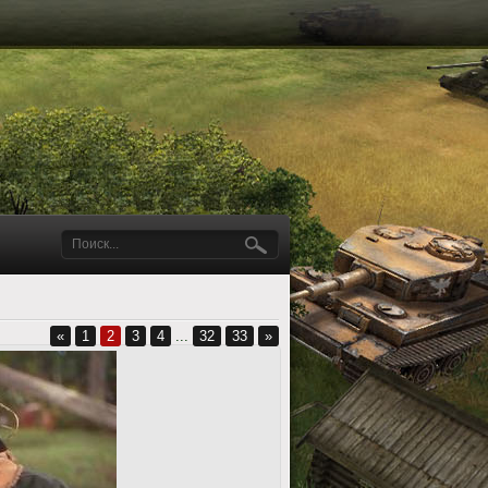
«
1
2
3
4
...
32
33
»