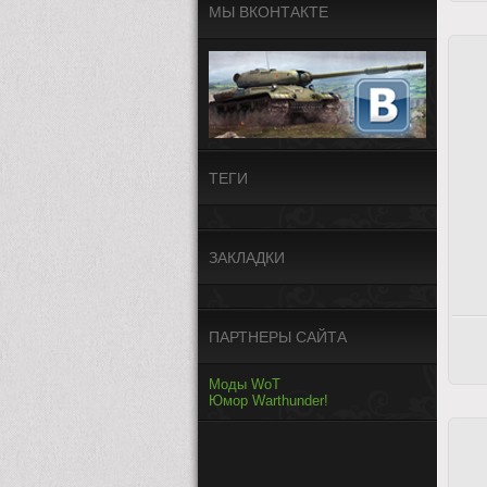
МЫ ВКОНТАКТЕ
ТЕГИ
ЗАКЛАДКИ
ПАРТНЕРЫ САЙТА
Моды WoT
Юмор Warthunder!