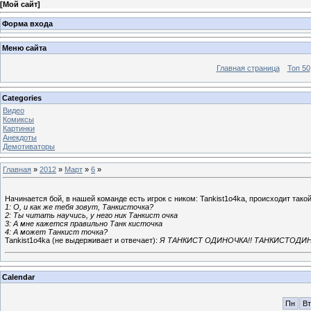
[
Мой сайт
]
Форма входа
Меню сайта
Главная страница
Топ 50
Categories
Видео
Комиксы
Картинки
Анекдоты
Демотиваторы
Главная
»
2012
»
Март
»
6
»
Начинается бой, в нашей команде есть игрок с ником: Tankist1o4ka, происходит такой
1: О, и как же тебя зовут, Танкисточка?
2: Ты читать научись, у него ник Танкист очка
3: А мне кажется правильно Танк кисточка
4: А может Танкист точка?
Tankist1o4ka (не выдерживает и отвечает):
Я ТАНКИСТ ОДИНОЧКА!! ТАНКИСТОДИНО
Calendar
Пн
Вт